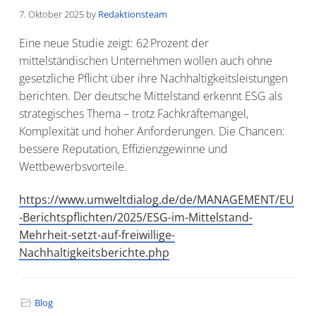
s
n
7. Oktober 2025
by
Redaktionsteam
p
Eine neue Studie zeigt: 62 Prozent der
r
mittelständischen Unternehmen wollen auch ohne
i
gesetzliche Pflicht über ihre Nachhaltigkeitsleistungen
n
berichten. Der deutsche Mittelstand erkennt ESG als
g
strategisches Thema – trotz Fachkräftemangel,
e
Komplexität und hoher Anforderungen. Die Chancen:
n
bessere Reputation, Effizienzgewinne und
Wettbewerbsvorteile.
https://www.umweltdialog.de/de/MANAGEMENT/EU
-Berichtspflichten/2025/ESG-im-Mittelstand-
Mehrheit-setzt-auf-freiwillige-
Nachhaltigkeitsberichte.php
Blog