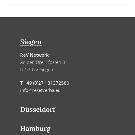
Footer
Siegen
ReV Network
An den Drei Pfosten 8
D-57072 Siegen
T +49 (0)271 31372580
info@resetverba.eu
Düsseldorf
ReV Network
Hamburg
Stadttor 1