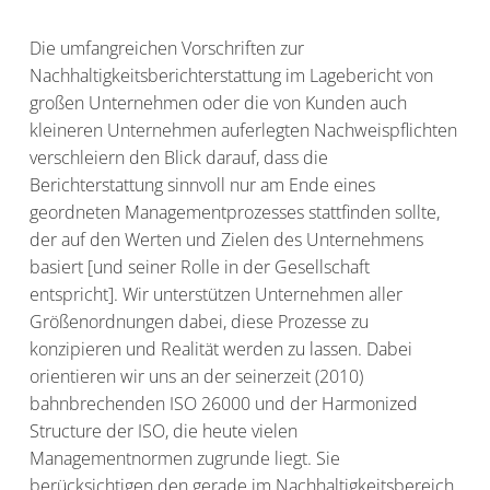
s
n
p
Die umfangreichen Vorschriften zur
r
Nachhaltigkeitsberichterstattung im Lagebericht von
i
großen Unternehmen oder die von Kunden auch
n
kleineren Unternehmen auferlegten Nachweispflichten
g
verschleiern den Blick darauf, dass die
e
Berichterstattung sinnvoll nur am Ende eines
n
geordneten Managementprozesses stattfinden sollte,
der auf den Werten und Zielen des Unternehmens
basiert [und seiner Rolle in der Gesellschaft
entspricht]. Wir unterstützen Unternehmen aller
Größenordnungen dabei, diese Prozesse zu
konzipieren und Realität werden zu lassen. Dabei
orientieren wir uns an der seinerzeit (2010)
bahnbrechenden ISO 26000 und der Harmonized
Structure der ISO, die heute vielen
Managementnormen zugrunde liegt. Sie
berücksichtigen den gerade im Nachhaltigkeitsbereich