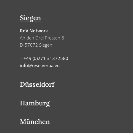
Footer
Siegen
ReV Network
An den Drei Pfosten 8
D-57072 Siegen
T +49 (0)271 31372580
info@resetverba.eu
Düsseldorf
ReV Network
Hamburg
Stadttor 1
D-40213 Düsseldorf
ReV Network
München
Fischertwiete 2
T +49 (0)271 31372581
D-20095 Hamburg
info@resetverba.eu