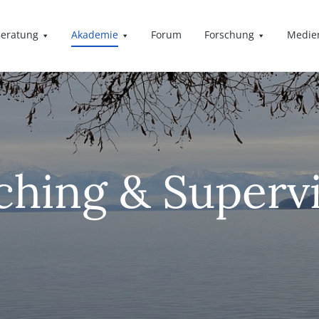
eratung
Akademie
Forum
Forschung
Medie
hing & Superv