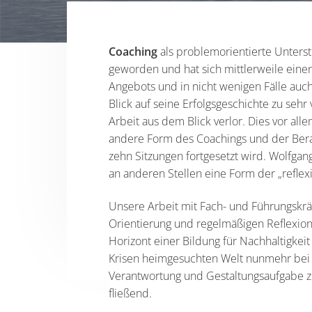
s
n
p
r
Coaching
als problemorientierte Unterst
i
geworden und hat sich mittlerweile einen 
n
Angebots und in nicht wenigen Fälle auch
g
Blick auf seine Erfolgsgeschichte zu se
e
Arbeit aus dem Blick verlor. Dies vor al
n
andere Form des Coachings und der Beratu
zehn Sitzungen fortgesetzt wird. Wolfgang
an anderen Stellen eine Form der „refl
Unsere Arbeit mit Fach- und Führungskrä
Orientierung und regelmäßigen Reflexion
Horizont einer Bildung für Nachhaltigkei
Krisen heimgesuchten Welt nunmehr bei d
Verantwortung und Gestaltungsaufgabe 
fließend.