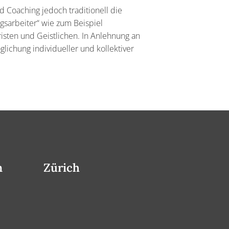
 Coaching jedoch traditionell die
gsarbeiter“ wie zum Beispiel
risten und Geistlichen. In Anlehnung an
lichung individueller und kollektiver
n
Zürich