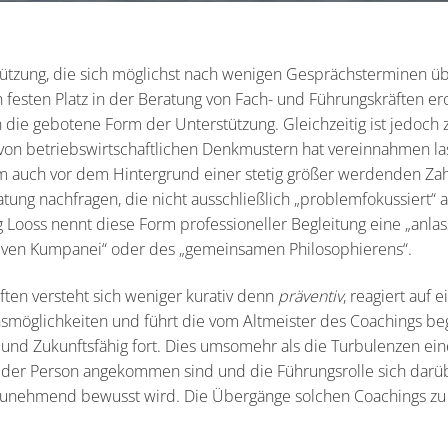
ützung, die sich möglichst nach wenigen Gesprächsterminen über
festen Platz in der Beratung von Fach- und Führungskräften erob
 die gebotene Form der Unterstützung. Gleichzeitig ist jedoch z
hr von betriebswirtschaftlichen Denkmustern hat vereinnahmen l
lem auch vor dem Hintergrund einer stetig größer werdenden Zahl
ng nachfragen, die nicht ausschließlich „problemfokussiert“ a
 Looss nennt diese Form professioneller Begleitung eine „anlass
exiven Kumpanei“ oder des „gemeinsamen Philosophierens“.
ften versteht sich weniger kurativ denn
präventiv
, reagiert auf
smöglichkeiten und führt die vom Altmeister des Coachings beg
t und Zukunftsfähig fort. Dies umsomehr als die Turbulenzen ei
er Person angekommen sind und die Führungsrolle sich darüber
zunehmend bewusst wird. Die Übergänge solchen Coachings z