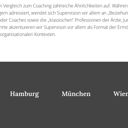
m Vergleich zum Coaching zahlreiche Ähnlichkeiten auf. Während
rn adressiert, wendet sich Supervision vor allem an „Beziehun
der Coaches sowie die „klassischen“ Professionen der Ärzte, Ju
rte akzentuieren wir Supervison vor allem als Format der Ermög
d organisationalen Kontexten.
Hamburg
München
Wie