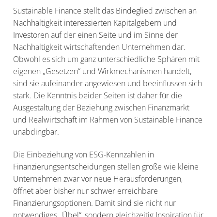
s
n
Sustainable Finance stellt das Bindeglied zwischen an
p
Nachhaltigkeit interessierten Kapitalgebern und
r
Investoren auf der einen Seite und im Sinne der
i
Nachhaltigkeit wirtschaftenden Unternehmen dar.
n
Obwohl es sich um ganz unterschiedliche Sphären mit
g
eigenen „Gesetzen“ und Wirkmechanismen handelt,
e
sind sie aufeinander angewiesen und beeinflussen sich
n
stark. Die Kenntnis beider Seiten ist daher für die
Ausgestaltung der Beziehung zwischen Finanzmarkt
und Realwirtschaft im Rahmen von Sustainable Finance
unabdingbar.
Die Einbeziehung von ESG-Kennzahlen in
Finanzierungsentscheidungen stellen große wie kleine
Unternehmen zwar vor neue Herausforderungen,
öffnet aber bisher nur schwer erreichbare
Finanzierungsoptionen. Damit sind sie nicht nur
notwendiges „Übel“, sondern gleichzeitig Inspiration für