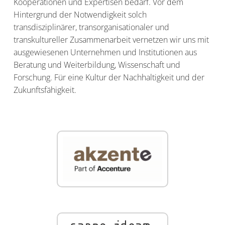
Kooperationen und Expertisen bedarf. Vor dem
s
n
Hintergrund der Notwendigkeit solch
p
transdisziplinärer, transorganisationaler und
r
transkultureller Zusammenarbeit vernetzen wir uns mit
i
ausgewiesenen Unternehmen und Institutionen aus
n
Beratung und Weiterbildung, Wissenschaft und
g
Forschung. Für eine Kultur der Nachhaltigkeit und der
e
Zukunftsfähigkeit.
n